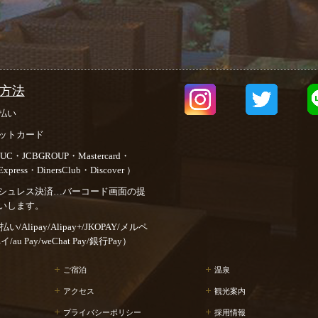
方法
払い
ットカード
UC・JCBGROUP・Mastercard・
Express・DinersClub・Discover ）
シュレス決済…バーコード画面の提
いします。
d払い/Alipay/
Alipay+/JKOPAY/メルペ
au Pay/weChat Pay/銀行Pay
）
ご宿泊
温泉
アクセス
観光案内
プライバシーポリシー
採用情報