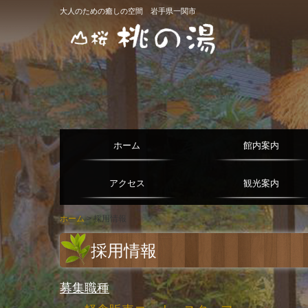
大人のための癒しの空間 岩手県一関市
ホーム
館内案内
アクセス
観光案内
ホーム
採用情報
採用情報
募集職種