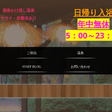
日帰り入
源泉かけ流し温泉
サウナ・岩盤浴あり
年中無休
5：00～23：
ご宿泊
温泉
STAFF BLOG
お問い合わせ
2026年
こ