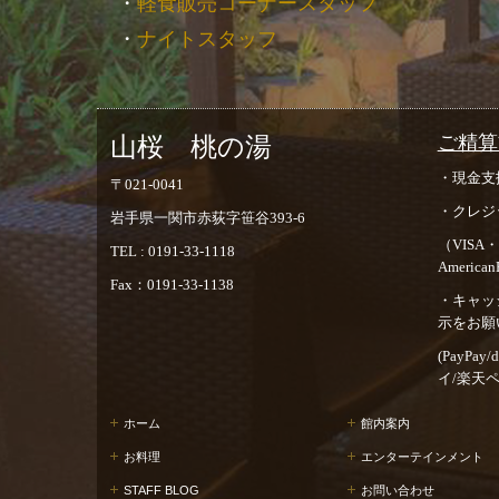
・
軽食販売コーナースタッフ
・
ナイトスタッフ
ご精算
山桜 桃の湯
・現金支
〒021-0041
・クレジ
岩手県一関市赤荻字笹谷393-6
（VISA・
TEL : 0191-33-1118
American
Fax：0191-33-1138
・キャッ
示をお願
(
PayPay/
イ/楽天ペイ/
ホーム
館内案内
お料理
エンターテインメント
STAFF BLOG
お問い合わせ